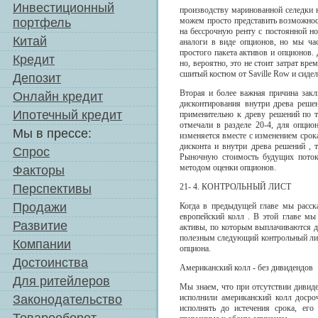
Инвестиционный
производству маринованной селедки н
портфель
можем просто представить возможнос
на бессрочную ренту с постоянной н
Китай
аналоги в виде опционов, но мы ча
простого пакета активов и опционов.
Кредит
но, вероятно, это не стоит затрат вр
сшитый костюм от Saville Row и сидел
Депозит
Вторая и более важная причина закл
Онлайн кредит
дисконтирования внутри древа реше
Ипотечный кредит
применительно к древу решений по т
отмечали в разделе 20-4, для опцио
Мы в прессе:
изменяется вместе с изменением срок
дисконта и внутри древа решений , 
Спрос
Рыночную стоимость будущих поток
методом оценки опционов.
Факторы
Перспективы
21- 4. КОНТРОЛЬНЫЙ ЛИСТ
Продажи
Когда в предыдущей главе мы расск
европейский колл . В этой главе мы
Развитие
активы, по которым выплачиваются д
полезным следующий контрольный лис
Компании
опциона.
Достоинства
Американский колл - без дивидендов
Для ритейлеров
Мы знаем, что при отсутствии дивиде
Законодательство
исполнили американский колл досро
исполнять до истечения срока, его