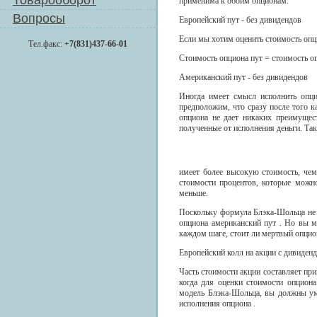
Товарооборот
применима к обоим опционам.
Вопросы
Европейский пут - без дивидендов
Если мы хотим оценить стоимость опц
Тел.факс:
+7(831)437-66-01
Стоимость опциона пут = стоимость оп
Американский пут - без дивидендов
Иногда имеет смысл исполнить опци
предположим, что сразу после того к
опциона не дает никаких преимущес
полученные от исполнения деньги. Так
имеет более высокую стоимость, чем
стоимости процентов, которые можно
меньше.
Поскольку формула Блэка-Шольца не д
опциона американский пут . Но вы 
каждом шаге, стоит ли мертвый опцио
Европейский колл на акции с дивиден
Часть стоимости акции составляет при
когда для оценки стоимости опцион
модель Блэка-Шольца, вы должны ум
исполнения опциона .