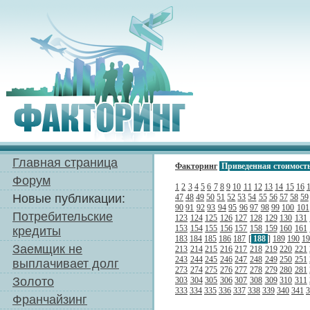
Главная страница
Факторинг
Приведенная стоимост
Форум
1
2
3
4
5
6
7
8
9
10
11
12
13
14
15
16
Новые публикации:
47
48
49
50
51
52
53
54
55
56
57
58
59
90
91
92
93
94
95
96
97
98
99
100
101
Потребительские
123
124
125
126
127
128
129
130
131
153
154
155
156
157
158
159
160
161
кредиты
183
184
185
186
187
[
188
]
189
190
1
Заемщик не
213
214
215
216
217
218
219
220
221
243
244
245
246
247
248
249
250
251
выплачивает долг
273
274
275
276
277
278
279
280
281
Золото
303
304
305
306
307
308
309
310
311
333
334
335
336
337
338
339
340
341
3
Франчайзинг