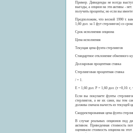
Пример. Дивиденды не всегда выступ
выгоды, а опцион на эти активы - нет
получить проценты; но если вы имеете
Предположим, что весной 1990 т. вам
1,60 дол. за 1 фут стерлингов) со ср
Срок исполнения опциона
Цена исполнения
Текущая цена фунта стерлингов
Стандартное отклонение обменного ку
Долларовая процентная ставка
Стерлинговая процентная ставка
/ = 1.
Е = 1,60 дол. Р = 1,60 дол. (т =0,10. г, 
Если вы покупаете фунты стерлинго
стерлингов, а не их сами, вы тем с
должны сначала вычесть из текущей ц
Скорректированная цена фунта стерлинг
В случае реальных опционов под ди
активом. Приведенная стоимость пот
оценивали стоимость опциона на этот