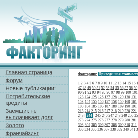
Главная страница
Факторинг
Приведенная стоимост
Форум
1
2
3
4
5
6
7
8
9
10
11
12
13
14
15
16
Новые публикации:
47
48
49
50
51
52
53
54
55
56
57
58
59
90
91
92
93
94
95
96
97
98
99
100
101
Потребительские
123
124
125
126
127
128
129
130
131
153
154
155
156
157
158
159
160
161
кредиты
183
184
185
186
187
188
189
190
191
Заемщик не
213
214
215
216
217
218
219
220
221
243
[
244
]
245
246
247
248
249
250
2
выплачивает долг
273
274
275
276
277
278
279
280
281
Золото
303
304
305
306
307
308
309
310
311
333
334
335
336
337
338
339
340
341
3
Франчайзинг