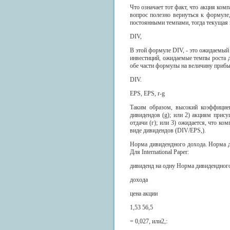
Что означает тот факт, что акция ком
вопрос полезно вернуться к формуле,
постоянными темпами, тогда текущая ц
DIV,
В этой формуле DIV, - это ожидаемый
инвестиций, ожидаемые темпы роста д
обе части формулы на величину прибы
DIV.
EPS, EPS, r-g
Таким образом, высокий коэффициен
дивидендов (g); или 2) акциям прису
отдачи (г); или 3) ожидается, что к
виде дивидендов (DIV/EPS,).
Норма дивидендного дохода. Норма д
Для International Paper:
дивиденд на одну Норма дивидендног
дохода
цена акции
1,53 56,5
= 0,027, или2,: