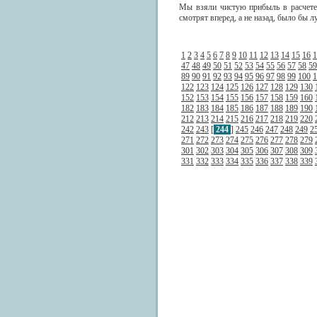
Мы взяли чистую прибыль в расчете 
смотрят вперед, а не назад, было бы 
1
2
3
4
5
6
7
8
9
10
11
12
13
14
15
16
1
47
48
49
50
51
52
53
54
55
56
57
58
59
89
90
91
92
93
94
95
96
97
98
99
100
1
122
123
124
125
126
127
128
129
130
152
153
154
155
156
157
158
159
160
182
183
184
185
186
187
188
189
190
212
213
214
215
216
217
218
219
220
242
243
[
244
]
245
246
247
248
249
2
271
272
273
274
275
276
277
278
279
301
302
303
304
305
306
307
308
309
331
332
333
334
335
336
337
338
339