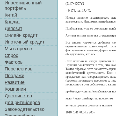
Инвестиционный
(5147+4557)/2
портфель
= 0,174, или 17,4%.
Китай
Иногда полезно анализировать нек
Кредит
взаимосвязи. Например, рентабельнос
Депозит
Прибыль выручка от реализации приб
Онлайн кредит
Активы активы выручка от реализаци
Ипотечный кредит
Все фирмы стремятся добиться как
ограничиваются конкуренцией. Ес
Мы в прессе:
фиксированное значение, фирме прих
обнаруживаем, что се-
Спрос
Этот показатель иногда приводит к
Факторы
Причина заключается в том, что ком
Перспективы
Таким образом, этот показатель отраж
хозяйственной деятельности. Если
Продажи
предлагаем вам скорректировать пок
(расходы по выплате процентов х пре
Развитие
полностью за счет собственного капит
Компании
прибыль до уплаты Рентабельность пр
Достоинства
налог+налоговый щит по процентам
Для ритейлеров
активов средняя стоимость активов
Законодательство
1610-(541+0,34 x 205)