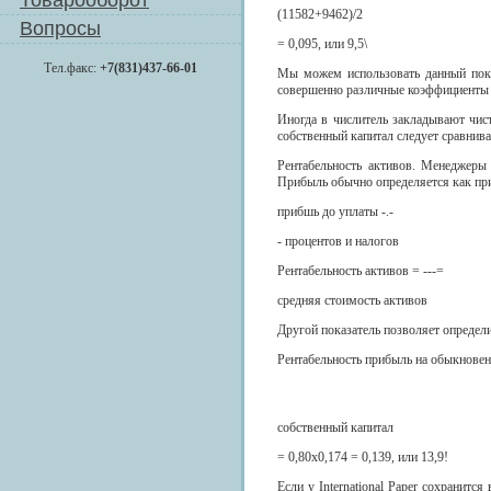
Товарооборот
(11582+9462)/2
Вопросы
= 0,095, или 9,5\
Тел.факс:
+7(831)437-66-01
Мы можем использовать данный пока
совершенно различные коэффициенты 
Иногда в числитель закладывают чис
собственный капитал следует сравнива
Рентабельность активов. Менеджеры
Прибыль обычно определяется как при
прибшь до уплаты -.-
- процентов и налогов
Рентабельность активов = ---=
средняя стоимость активов
Другой показатель позволяет определ
Рентабельность прибыль на обыкновен
собственный капитал
= 0,80х0,174 = 0,139, или 13,9!
Если у International Paper сохранит