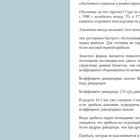
собственного капитала и реинвестиров
Обоснован ли этот прогноз? Судя по п
с 1980 г колебалась между 3% и 17%
капитала сохранится впоследствии на 
Аналитики иногда называют этот пока
тям ресторанов быстрого обслуживани
норма прибыли. Для гостиниц же хар
более высокой нормой прибыли.
Зачастую фирмы пытаются повысить 
поглощения поставщика или одного из
управления данным бизнесом, они с
коэффициента оборачиваемости актив
Коэффициент дивидендных выплат. К
виде дивидендов:
Коэффициент дивиденды 1,53 q2q див
В разделе 16-2 мы уже говорили о то
если прибыль компании подвержена 
коэффициент дивидендных выплат.
Когда прибыль падает неожиданно, ко
ожидается, что прибыль на следующий 
более щедрые дивиденды, чем при дру
Прибыль, которая не выплачивается в 