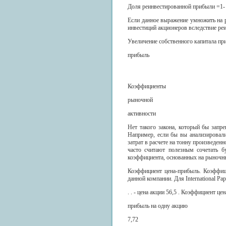
Доля реинвестированной прибыли =1-
Если данное выражение умножить на р
инвестиций акционеров вследствие реи
Увеличение собственного капитала пр
прибыль
Коэффициенты
рыночной
активности
Нет такого закона, который бы запр
Например, если бы вы анализировали
затрат в расчете на тонну произведен
часто считают полезным сочетать б
коэффициента, основанных на рыночн
Коэффициент цена-прибыль. Коэффиц
данной компании. Для International Pap
. . - цена акции 56,5 . Коэффициент цен
прибыль на одну акцию
7,72