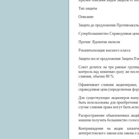
Краткое описание видов защиты от по
Тип защиты
Описание
Защита до предложения Противоакульи
Супербольшинство Справедливая цен
Прочие: Ядовитая пилюля
Рекапитализация высшего класса
Защита после предложения Защита Пэ
Совет делится на три равные групп
контроль над мишенью сразу же посл
слияния, обычно 80 %.
Офаничивает слияния акционерами, 
справедливая цена (определяемая фор
Для существующих акционеров выпуск
быть использованы для приобретения
случае слияния права могут быть исп
Распространение обыкновенных акци
мишени получить большинство голосо
Контрнападение на акции захватч
антитрестовского закона или закона о 