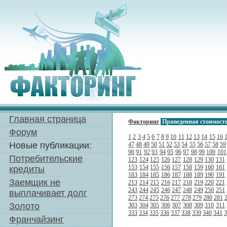
Главная страница
Факторинг
Приведенная стоимост
Форум
1
2
3
4
5
6
7
8
9
10
11
12
13
14
15
16
Новые публикации:
47
48
49
50
51
52
53
54
55
56
57
58
59
90
91
92
93
94
95
96
97
98
99
100
101
Потребительские
123
124
125
126
127
128
129
130
131
153
154
155
156
157
158
159
160
161
кредиты
183
184
185
186
187
188
189
190
191
Заемщик не
213
214
215
216
217
218
219
220
221
243
244
245
246
247
248
249
250
251
выплачивает долг
273
274
275
276
277
278
279
280
281
Золото
303
304
305
306
307
308
309
310
311
333
334
335
336
337
338
339
340
341
3
Франчайзинг