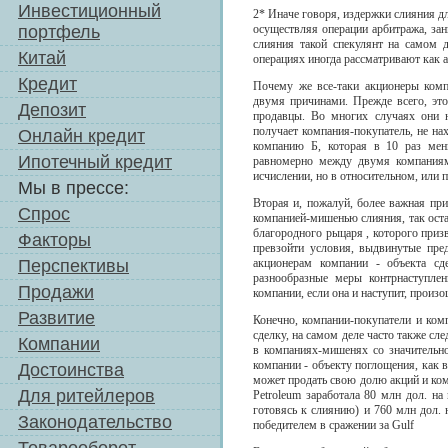
Инвестиционный
2* Иначе говоря, издержки слияния дл
портфель
осуществляя операции арбитража, зан
слияния такой спекулянт на самом д
Китай
операциях иногда рассматривают как а
Кредит
Почему же все-таки акционеры ком
двумя причинами. Прежде всего, это
Депозит
продавцы. Во многих случаях они н
получает компания-покупатель, не на
Онлайн кредит
компанию Б, которая в 10 раз мен
Ипотечный кредит
равномерно между двумя компаниям
исчислении, но в относительном, или
Мы в прессе:
Вторая и, пожалуй, более важная при
Спрос
компанией-мишенью слияния, так оста
благородного рыцаря , которого при
Факторы
превзойти условия, выдвинутые пре
Перспективы
акционерам компании - объекта сд
разнообразные меры контрнаступлен
Продажи
компании, если она и наступит, произ
Развитие
Конечно, компании-покупатели и ком
сделку, на самом деле часто также сл
Компании
в компаниях-мишенях со значительн
компании - объекту поглощения, как 
Достоинства
может продать свою долю акций и ком
Для ритейлеров
Petroleum заработала 80 млн дол. на
готовясь к слиянию) и 760 млн дол.
Законодательство
победителем в сражении за Gulf