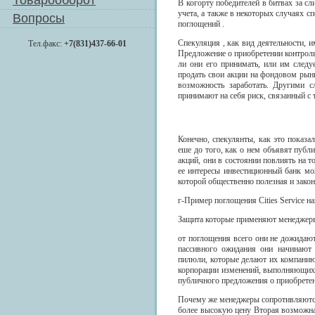
Товарооборот
В когорту победителей в битвах за сл
учета, а также в некоторых случаях 
Вопросы
поглощений .
Спекуляция , как вид деятельности, 
Тел.факс:
+7(831)437-66-01
Предложение о приобретении контроль
ли они его принимать, или им следу
продать свои акции на фондовом рын
возможность заработать. Другими 
принимают на себя риск, связанный с 
Конечно, спекулянты, как это показа
еше до того, как о нем объявят публ
акций, они в состоянии повлиять на т
ее интересы инвестиционный банк мо
которой общественно полезная и зако
г-Пример поглощения Cities Service н
Защита которые применяют менеджеры
от поглощения всего они не дожидаю
пассивного ожидания они начинают 
пилюли, которые делают их компанию 
корпорации изменений, выполняющих 
публичного предложения о приобретени
Почему же менеджеры сопротивляются
более высокую цену Вторая возможная