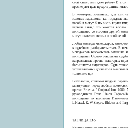
свой статус или даже работу В этом
преследуют цель предотвратить погло
В некоторых компаниях для смягче
золотые парашюты, т.е. изрядные вы
пособия могут быть очень крупными;
первый взгляд это кажется весьма
поглощению со стороны другой компа
могут оказаться весьма низкой ценой .
Любая команда менеджеров, намеренн
к судебным разбирательствам. В нача
менеджеров высказывать сомнение и
поглощении. Однако отношение судебн
направленные против некоторых ядов
большинства акционеров. Суды такж
устанавливать и добиваться максимал
тщательно при-
Безусловно, слишком шедрые парашю
капитуляции перед любым претендент
против Fruehiauf Софога11оп, 1986, 
руководители Trans Union СофогаН
поглощения их компании. Изменения
L.Herzel, R. W.Shepro. Bidders and Targe
ТАБЛИЦА 33-5