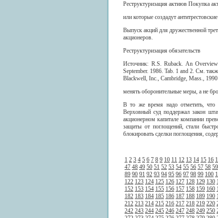
Реструктуризация актиюв Покупка акт
или которые создадут антитрестовские
Выпуск акций для дружественной трет
акционеров.
Реструктуризация обязательств
Источник: R.S. Ruback. An Overview
September. 1986. Tab. 1 and 2. См. такж
Blackwell, Inc., Cambridge, Mass., 1990
менять оборонительные меры, a не бро
В то же время надо отметить, что 
Верховный суд поддержал закон штат
акционерном капитале компании прев
защиты от поглощений, стали быстр
блокировать сделки поглощения, соде
1
2
3
4
5
6
7
8
9
10
11
12
13
14
15
16
1
47
48
49
50
51
52
53
54
55
56
57
58
59
89
90
91
92
93
94
95
96
97
98
99
100
1
122
123
124
125
126
127
128
129
130
152
153
154
155
156
157
158
159
160
182
183
184
185
186
187
188
189
190
212
213
214
215
216
217
218
219
220
242
243
244
245
246
247
248
249
250