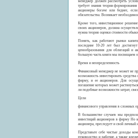
менеджер должен рассмотреть услови
требует знания теории формирования 
акционеры богаче или беднее, ес
обязательства. Возникает необходимос
Кроме того, инвестиционное решение 
своих акционеров, должна осуществл
нужна теория оценки стоимости обык
Понять, как работают рынки капита
последние 10-20 лет был достигну
ценообразования для облигаций и а
большую часть книги мы посвящаем об
Время и неопределенность
Финансовый менеджер не может не пр
возможность инвестировать средства 
фирму, и ее акционеров. Для осуще
погашение которых может растянуться 
ли подобные возможности затрат, связ
Цели
финансового управления в сложных о
В большинстве случаев мы предпола
инвестиций акционеров в фирму Но к
акционера, преследует и свой личный 
Представьте себе чистые доходы ком
руководство и рабочие, а также кред