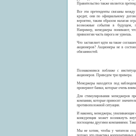
Правительство также является претен
Все эти претенденты связаны между
кредит, они по официальному догов
вероятно, таким образом налагая огр
возможные события в будущем, по
Например, менеджеры понимают, что
привилегии часть пирога не урвешь.
Что заставляет идти на такие соглаше
акционеров? Акционеры не в состоян
обязанностей.
Познакомимся поближе с институци
акционеров. Приведем три примера.
Менеджеры находятся под наблюдени
проверяют банки, которые очень вним
Для стимулирования менеджеров пр
компании, которые приносят значитель
противоположной ситуации.
И наконец, менеджеры, увиливающие 
конкуренция может возникнуть вну
поглощены другими компаниями. Тако
Мы не хотим, чтобы у читателя созд
потому что практика корпоративных ф