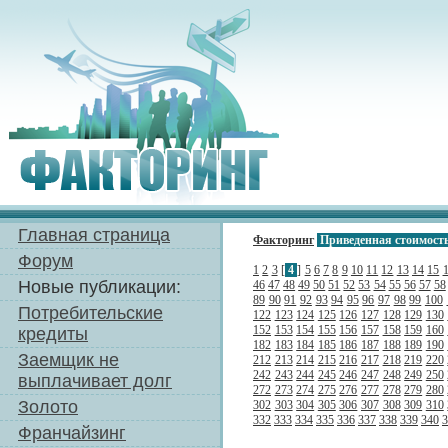
Главная страница
Факторинг
Приведенная стоимост
Форум
1
2
3
[
4
]
5
6
7
8
9
10
11
12
13
14
15
Новые публикации:
46
47
48
49
50
51
52
53
54
55
56
57
58
89
90
91
92
93
94
95
96
97
98
99
100
Потребительские
122
123
124
125
126
127
128
129
130
152
153
154
155
156
157
158
159
160
кредиты
182
183
184
185
186
187
188
189
190
Заемщик не
212
213
214
215
216
217
218
219
220
242
243
244
245
246
247
248
249
250
выплачивает долг
272
273
274
275
276
277
278
279
280
Золото
302
303
304
305
306
307
308
309
310
332
333
334
335
336
337
338
339
340
3
Франчайзинг