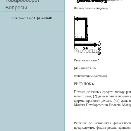
Товарооборот
Вопросы
Финансовый менеджер
Тел.факс:
+7(831)437-66-01
Рьтя каготостоя*
(4а) кпшехяшм
финансовыми актами)
РИСУНОК ы
Потоки денежных средств между рын
инвесторам; (2) деньги инвестируютс
фирмы приносят деньги; (4а) деньги
Modern Development in Financial Managem
Решение об источниках финансиров
предположим, фирма решает финанси