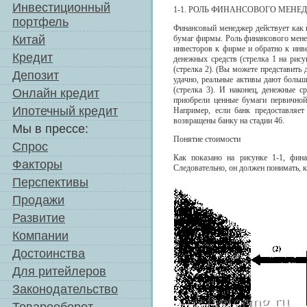
Инвестиционный
1-1. РОЛЬ ФИНАНСОВОГО МЕНЕ
портфель
Финансовый менеджер действует как 
Китай
бумаг фирмы. Роль финансового менед
инвесторов к фирме и обратно к инв
Кредит
денежных средств (стрелка 1 на рис
(стрелка 2). (Вы можете представить
Депозит
удачно, реальные активы дают больш
(стрелка 3). И наконец, денежные с
Онлайн кредит
приобрели ценные бумаги первичной
Ипотечный кредит
Например, если банк предоставляе
возвращены банку на стадии 46.
Мы в прессе:
Понятие стоимости
Спрос
Как показано на рисунке 1-1, фин
Факторы
Следовательно, он должен понимать, 
Перспективы
Продажи
Развитие
Компании
Достоинства
Для ритейлеров
Законодательство