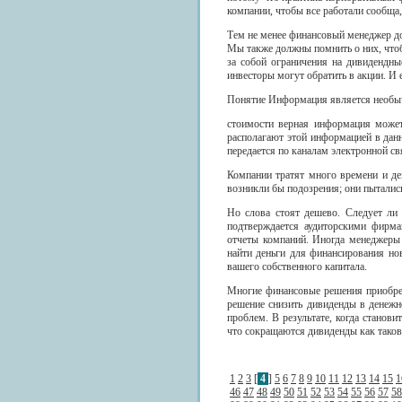
компании, чтобы все работали сообща, 
Тем не менее финансовый менеджер д
Мы также должны помнить о них, чтоб
за собой ограничения на дивидендн
инвесторы могут обратить в акции. И
Понятие Информация является необы
стоимости верная информация может
располагают этой информацией в дан
передается по каналам электронной с
Компании тратят много времени и де
возникли бы подозрения; они пыталис
Но слова стоят дешево. Следует ли
подтверждается аудиторскими фирма
отчеты компаний. Иногда менеджеры 
найти деньги для финансирования нов
вашего собственного капитала.
Многие финансовые решения приобрет
решение снизить дивиденды в денежн
проблем. В результате, когда станови
что сокращаются дивиденды как таковы
1
2
3
[
4
]
5
6
7
8
9
10
11
12
13
14
15
1
46
47
48
49
50
51
52
53
54
55
56
57
58