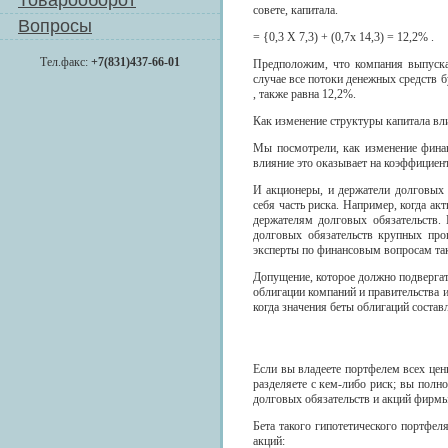
Товарооборот
совете, капитала.
Вопросы
= {0,3 X 7,3) + (0,7х 14,3) = 12,2% .
Тел.факс:
+7(831)437-66-01
Предположим, что компания выпускае
случае все потоки денежных средств б
, также равна 12,2%.
Как изменение структуры капитала вли
Мы посмотрели, как изменение финан
влияние это оказывает на коэффициент
И акционеры, и держатели долговых
себя часть риска. Например, когда ак
держателям долговых обязательств.
долговых обязательств крупных про
эксперты по финансовым вопросам таки
Допущение, которое должно подвергат
облигации компаний и правительства 
когда значения беты облигаций составл
Если вы владеете портфелем всех цен
разделяете с кем-либо риск; вы полно
долговых обязательств и акций фирмы
Бета такого гипотетического портфел
акций: