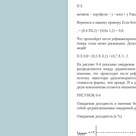
D Е
активов ~ портфели ~ у <алеа + у Рак
Вернемся к нашему примеру Если бета 
, = (0,4 X0,2) +{0,6х 1,2) = 0,8.
Что произойдет после рефинансировани
теперь стали менее рисковыми. Допу
акций:
D Е 0,8= {0,3 X 0,1) +{0,7 X 3 , J.
На рисунке 9-4 показаны ожидаемая 
распределяются между держателями 
показано, что происходит после ре
поэтому инвесторы удовлетворяют
стоимости фирмы, чем прежде. И в р
двум компонентам остаются неизмен
РИСУНОК 9-4
Ожидаемая доходность и значения б
собой средневзвешенные ожидаемой до
Ожидаемая доходность (в %)