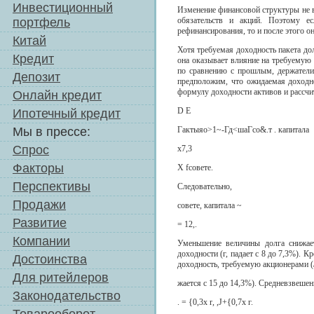
Инвестиционный
Изменение финансовой структуры не в
портфель
обязательств и акций. Поэтому е
рефинансирования, то и после этого 
Китай
Хотя требуемая доходность пакета до
Кредит
она оказывает влияние на требуемую
по сравнению с прошлым, держатели
Депозит
предположим, что ожидаемая доходн
формулу доходности активов и рассчит
Онлайн кредит
D Е
Ипотечный кредит
Мы в прессе:
Гактыяо>1~-Гд<шаГсо&.т . капитала
Спрос
х7,3
Факторы
X fсовете.
Перспективы
Следовательно,
Продажи
совете, капитала ~
Развитие
= 12,.
Компании
Уменьшение величины долга снижае
доходности (г, падает с 8 до 7,3%). 
Достоинства
доходность, требуемую акционерами (/
Для ритейлеров
жается с 15 до 14,3%). Средневзвешен
Законодательство
. = {0,3х r, ,J+{0,7x г.