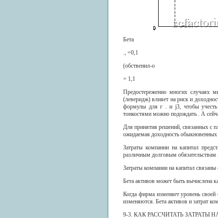
Бета
., =0,1
(обственил-о
= 1,1
Предостереженио многих случаях мы
(леверидж) влияет на риск и доходно
формулы для г . и j3, чтобы учест
тонкостями можно подождать . А сейч
Для принятия решений, связанных с п
ожидаемая доходность обыкновенных 
Затраты компании на капитал предс
различным долговым обязательствам
Затраты компании на капитал связаны 
Бета активов может быть вычислена к
Когда фирма изменяет уровень своей
изменяются. Бета активов и затрат ко
9-3. КАК РАССЧИТАТЬ ЗАТРАТЫ