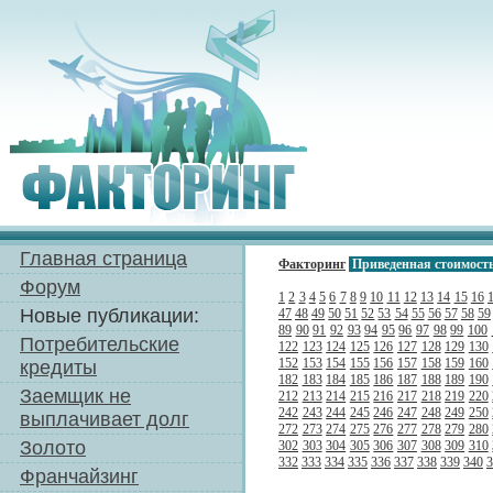
Главная страница
Факторинг
Приведенная стоимост
Форум
1
2
3
4
5
6
7
8
9
10
11
12
13
14
15
16
Новые публикации:
47
48
49
50
51
52
53
54
55
56
57
58
59
89
90
91
92
93
94
95
96
97
98
99
100
Потребительские
122
123
124
125
126
127
128
129
130
152
153
154
155
156
157
158
159
160
кредиты
182
183
184
185
186
187
188
189
190
Заемщик не
212
213
214
215
216
217
218
219
220
242
243
244
245
246
247
248
249
250
выплачивает долг
272
273
274
275
276
277
278
279
280
Золото
302
303
304
305
306
307
308
309
310
332
333
334
335
336
337
338
339
340
3
Франчайзинг