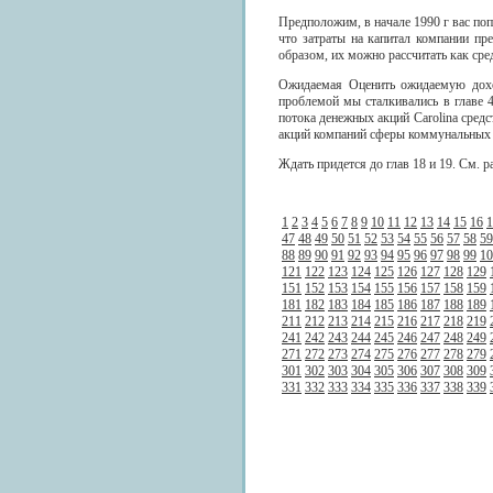
Предположим, в начале 1990 г вас поп
что затраты на капитал компании п
образом, их можно рассчитать как с
Ожидаемая Оценить ожидаемую доход
проблемой мы сталкивались в главе 
потока денежных акций Carolina сред
акций компаний сферы коммунальных у
Ждать придется до глав 18 и 19. См. ра
1
2
3
4
5
6
7
8
9
10
11
12
13
14
15
16
1
47
48
49
50
51
52
53
54
55
56
57
58
59
88
89
90
91
92
93
94
95
96
97
98
99
10
121
122
123
124
125
126
127
128
129
151
152
153
154
155
156
157
158
159
181
182
183
184
185
186
187
188
189
211
212
213
214
215
216
217
218
219
241
242
243
244
245
246
247
248
249
271
272
273
274
275
276
277
278
279
301
302
303
304
305
306
307
308
309
331
332
333
334
335
336
337
338
339