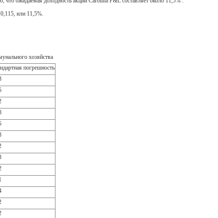
ю, что ожидаемая доходность акций Carolina P&L составляет около 11,5% :
= 0,115, или 11,5%.
мунального хозяйства
ндартная погрешность
3
5
2
8
5
3
2
3
2
1
4
2
2