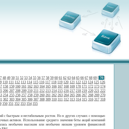
7
48
49
50
51
52
53
54
55
56
57
58
59
60
61
62
63
64
65
66
67
68
69
[
70
]
9
110
111
112
113
114
115
116
117
118
119
120
121
122
123
124
125
126
57
158
159
160
161
162
163
164
165
166
167
168
169
170
171
172
173
174
05
206
207
208
209
210
211
212
213
214
215
216
217
218
219
220
221
222
53
254
255
256
257
258
259
260
261
262
263
264
265
266
267
268
269
270
01
302
303
304
305
306
307
308
309
310
311
312
313
314
315
316
317
318
9
350
351
352
353
354
355
ций с быстрым и нестабильным ростом. Но в других случаях с помощью
очных активов. Использование среднего значения беты акций компаний
ичалась необычно высоким или необычно низким уровнем финансовой
a P&L.