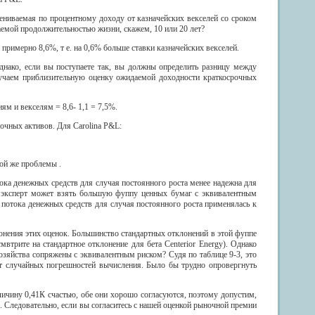
цениваемая по процентному доходу от казначейских векселей со сроком
даемой продолжительностью жизни, скажем, 10 или 20 лет?
 примерно 8,6%, т е. на 0,6% больше ставки казначейских векселей.
днако, если вы поступаете так, вы должны определить разницу между
лучаем приблизительную оценку ожидаемой доходности краткосрочных
ям и векселям = 8,6- 1,1 = 7,5%.
очных активов. Для Carolina P&L:
ой же проблемы .
ока денежных средств для случая постоянного роста менее надежна для
 эксперт может взять большую фуппу ценных бумаг с эквивалентным
 потока денежных средств для случая постоянного роста применялась к
онения этих оценок. Большинство стандартных отклонений в этой фуппе
трите на стандартное отклонение для бета Centerior Energy). Однако
озяйства сопряжены с эквивалентным риском? Судя по таблице 9-3, это
ет случайных погрешностей вычисления. Было бы трудно опровергнуть
величину 0,41К счастью, обе они хорошо согласуются, поэтому допустим,
%. Следовательно, если вы согласитесь с нашей оценкой рыночной премии