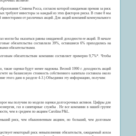
госрочных активов\
образования Стивена Росса, согласно которой ожидаемая премия за риск
ых требуют инвесторы за каждый из этих факторов риска. В главе 8 мы
й инвесторами от различных акций. Для акций компаний коммунального
ал могли бы оказаться равны ожидаемой доходности ее акций. В начале
говые обязательства составляли 39%, оставшиеся 6% приходились на
овыми обязательствами.
олговым обязательствам компании составляет примерно 9,7%*. Чтобы
, такие оценки будут менее надежны. Весной 1990 г. доходность акций
счете на балансовую стоимость собственного капитала составила около
ение этого дано в разделе 4-3.) Объединяя эту информацию, получим:
оторое мы получим по модели оценки долгосрочных активов. Цифры для
оэнергия, газ и санитарные службы . Не все компании в нашей группе
ости, чем в среднем по акциям Carolina P&L.
 меньший риск, чем обыкновенным акциям, но больший, чем долговым
ществует некоторый риск невыполнения обязательств, ожидаемый аохоа