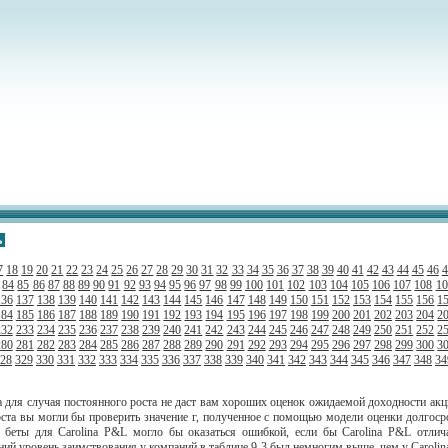
ь
7
18
19
20
21
22
23
24
25
26
27
28
29
30
31
32
33
34
35
36
37
38
39
40
41
42
43
44
45
46
4
84
85
86
87
88
89
90
91
92
93
94
95
96
97
98
99
100
101
102
103
104
105
106
107
108
10
136
137
138
139
140
141
142
143
144
145
146
147
148
149
150
151
152
153
154
155
156
1
184
185
186
187
188
189
190
191
192
193
194
195
196
197
198
199
200
201
202
203
204
2
232
233
234
235
236
237
238
239
240
241
242
243
244
245
246
247
248
249
250
251
252
2
280
281
282
283
284
285
286
287
288
289
290
291
292
293
294
295
296
297
298
299
300
3
28
329
330
331
332
333
334
335
336
337
338
339
340
341
342
343
344
345
346
347
348
34
а для случая постоянного роста не даст вам хороших оценок ожидаемой доходности ак
ста вы могли бы проверить значение г, полученное с помощью модели оценки долгоср
е беты для Carolina P&L могло бы оказаться ошибкой, если бы Carolina P&L отл
ний уровень заимствования у компаний в таблице 9-3 был немногим выше, чем у Carolin