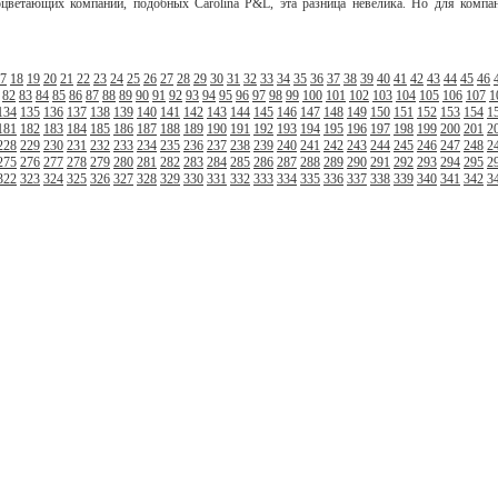
цветающих компаний, подобных Carolina P&L, эта разница невелика. Но для компан
7
18
19
20
21
22
23
24
25
26
27
28
29
30
31
32
33
34
35
36
37
38
39
40
41
42
43
44
45
46
82
83
84
85
86
87
88
89
90
91
92
93
94
95
96
97
98
99
100
101
102
103
104
105
106
107
1
134
135
136
137
138
139
140
141
142
143
144
145
146
147
148
149
150
151
152
153
154
1
181
182
183
184
185
186
187
188
189
190
191
192
193
194
195
196
197
198
199
200
201
2
228
229
230
231
232
233
234
235
236
237
238
239
240
241
242
243
244
245
246
247
248
2
275
276
277
278
279
280
281
282
283
284
285
286
287
288
289
290
291
292
293
294
295
2
322
323
324
325
326
327
328
329
330
331
332
333
334
335
336
337
338
339
340
341
342
3