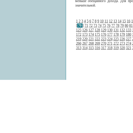
меньше обещанного дохода. Для про
значительной.
1
2
3
4
5
6
7
8
9
10
11
12
13
14
15
16
1
[
70
]
71
72
73
74
75
76
77
78
79
80
81
125
126
127
128
129
130
131
132
133
172
173
174
175
176
177
178
179
180
219
220
221
222
223
224
225
226
227
266
267
268
269
270
271
272
273
274
313
314
315
316
317
318
319
320
321