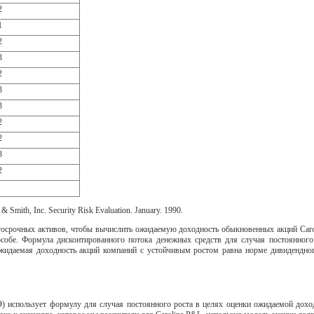
2
1
2
3
2
3
3
2
2
3
2
& Smith, Inc. Security Risk Evaluation. January. 1990.
госрочных активов, чтобы вычислить ожидаемую доходность обыкновенных акций Car
обе. Формула дисконтированного потока денежных средств для случая постоянного
ожидаемая доходность акций компаний с устойчивым ростом равна норме дивидендно
Э) использует формулу для случая постоянного роста в целях оценки ожидаемой дохо