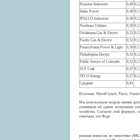
Houston Industries
0,49
0,1
Idaho Power
0,40
0,1
IPALCO Industries
0,36
0,1
Northeast Utilities
0,50
0,1
Oiclahoma Gas & Electric
0,32
0,1
Pacific Gas & Electric
0,52
0,1
Pennsylvania Power & Light
0,50
0,1
Philadelphia Electric
0,32
0,1
Public Service of Colorado
0,52
0,1
SCE Соф.
0,37
0,1
TECO Energy
0,27
0,1
Средняя
0,41
Источник: Merrill Lynch, Pierce, Fenner 
Мы использовали модель оценки дол
упоминали об одном возможном спос
хозяйства. Согласно этой формуле, 
отмечали, что Феде-
ральная комиссия по энергетике (ФК