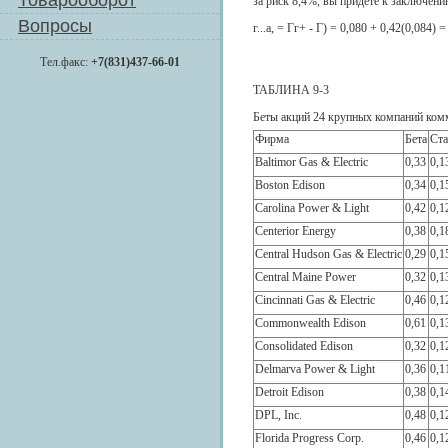
Товарооборот
за риск 8,4%, вы придете к заключени
Вопросы
г...а, = Гг+ - Г) = 0,080 + 0,42(0,084) 
Тел.факс:
+7(831)437-66-01
ТАБЛИНА 9-3
Беты акций 24 крупных компаний ком
Фирма
Бета
Ста
Baltimor Gas & Electric
0,33
0,1
Boston Edison
0,34
0,1
Carolina Power & Light
0,42
0,1
Centerior Energy
0,38
0,1
Central Hudson Gas & Electric
0,29
0,1
Central Maine Power
0,32
0,1
Cincinnati Gas & Electric
0,46
0,1
Commonwealth Edison
0,61
0,1
Consolidated Edison
0,32
0,1
Delmarva Power & Light
0,36
0,1
Detroit Edison
0,38
0,1
DPL, Inc.
0,48
0,1
Florida Progress Corp.
0,46
0,1