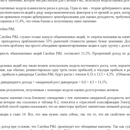
изко к значению, которое мы рассчитали для Carolina P&L, используя модель оценки дол
рнативные модели взаимосвязи риска и дохода. Одна из них - теория арбитражного цено
вствительности акций к ряду макроэкономических факторов и от премий за риск, котор
тов применила теорию арбитражного ценообразования для оценки доходности, требуемо
оценена в 11,4%, что очень близко к полученному нами значению .
rolina P&L
arolina P&L служил только выпуск обыкновенных акций, то затраты компании на капит
 приходилось приблизительно 55% рыночной стоимости ценных бумаг компании. Дол
остить проблему мы просто объединим привилегированные акции в одну группу с долг
дность обыкновенных акций Carolina P&L составляет 11,5%. Процентный доход по д
ельных акций мы также можем использовать модель постоянного роста, хотя, вероятно
ния, как обычно, реинвестировала одну треть своих прибылей, и текущая прибыль в ра
, прибыли и дивиденды Carolina P&L будут расти с темпом 0,33 х 13,5 = 4,5% . (Объясн
дивидендного дохода + ожидаемый рост дивидендов = 6,6 + 4,5 = 11,1%.
ашим результатом, полученным с помощью модели оценки долгосрочных активов.
льшое значение столь близкому совпадению с тем значением ожидаемой доходности, к
а которые мы ссылались в таблице 8-2, относятся к отраслевой классификации Электр
юбой способ оценки показывает, что их инвесторы требуют значительно меньшей доходн
кции в главе 14. Все, что нам нужно знать сейчас, так это то, что им свойствен
доход при условии, что Carolina P&L произведет все обещанные выплаты. Так как су