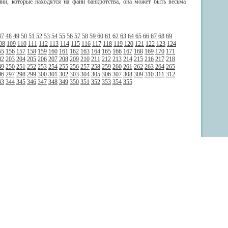
ий, которые находятся на фани банкротства, она может быть весьма
47
48
49
50
51
52
53
54
55
56
57
58
59
60
61
62
63
64
65
66
67
68
69
08
109
110
111
112
113
114
115
116
117
118
119
120
121
122
123
124
55
156
157
158
159
160
161
162
163
164
165
166
167
168
169
170
171
02
203
204
205
206
207
208
209
210
211
212
213
214
215
216
217
218
49
250
251
252
253
254
255
256
257
258
259
260
261
262
263
264
265
96
297
298
299
300
301
302
303
304
305
306
307
308
309
310
311
312
43
344
345
346
347
348
349
350
351
352
353
354
355