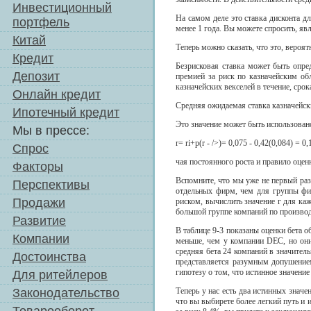
Инвестиционный
На самом деле это ставка дисконта д
портфель
менее 1 года. Вы можете спросить, яв
Китай
Теперь можно сказать, что это, вероят
Кредит
Безрисковая ставка может быть опре
Депозит
премией за риск по казначейским об
казначейских векселей в течение, сро
Онлайн кредит
Средняя ожидаемая ставка казначейски
Ипотечный кредит
Это значение может быть использован
Мы в прессе:
r= ri+p(r - />)= 0,075 - 0,42(0,084) = 0
Спрос
чая постоянного роста и правило оце
Факторы
Вспомните, что мы уже не первый раз
Перспективы
отдельных фирм, чем для группы фи
Продажи
риском, вычислить значение г для ка
большой группе компаний по производ
Развитие
В таблице 9-3 показаны оценки бета 
Компании
меньше, чем у компании DEC, но они 
средняя бета 24 компаний в значител
Достоинства
представляется разумным допушением
гипотезу о том, что истинное значение
Для ритейлеров
Законодательство
Теперь у нас есть два истинных значе
что вы выбирете более легкий путь и 