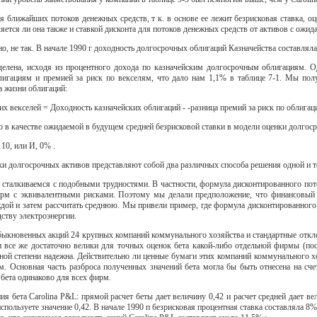
ля ближайших потоков денежных средств, т к. в основе ее лежит безрисковая ставка, о
ляется ли она также и ставкой дисконта для потоков денежных средств от активов с ожи
но, не так. В начале 1990 г доходность долгосрочных облигаций Казначейства составляла
делена, исходя из процентного дохода по казначейским долгосрочным облигациям. О
лигациям и премией за риск по векселям, что дало нам 1,1% в таблице 7-1. Мы по
ка жизни облигаций:
х векселей = Доходность казначейских облигаций - -разница премий за риск по облигаци
о в качестве ожидаемой в будущем средней безрисковой ставки в модели оценки долгоср
,110, или И, 0% .
нки долгосрочных активов представляют собой два различных способа решения одной и т
 сталкиваемся с подобными трудностями. В частности, формула дисконтированного пот
рм с эквивалентными рисками. Поэтому мы делали предположение, что финансовый
ждой и затем рассчитать среднюю. Мы привели пример, где формула дисконтированного
ству электроэнергии.
обыкновенных акций 24 крупных компаний коммунального хозяйства и стандартные откл
все же достаточно велики для точных оценок бета какой-либо отдельной фирмы (посмв
ьной степени надежна. Действительно ли ценные бумаги этих компаний коммунального х
. Основная часть разброса полученных значений бета могла бы быть отнесена на сч
 бета одинаково для всех фирм.
ния бета Carolina P&L: прямой расчет беты дает величину 0,42 и расчет средней дает 
используете значение 0,42. В начале 1990 п безрисковая процентная ставка составляла 8