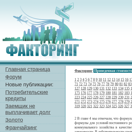
Главная страница
Факторинг
Приведенная стоимост
Форум
1
2
3
4
5
6
7
8
9
10
11
12
13
14
15
16
1
Новые публикации:
71
72
73
74
75
76
77
78
79
80
81
82
83
127
128
129
130
131
132
133
134
135
Потребительские
175
176
177
178
179
180
181
182
183
223
224
225
226
227
228
229
230
231
кредиты
271
272
273
274
275
276
277
278
279
Заемщик не
319
320
321
322
323
324
325
326
327
3
выплачивает долг
2 В главе 4 мы отмечали, что формул
Золото
формулы для условий постоянного ро
Франчайзинг
коммунального хозяйства в качеств
зависимости. В действительности сред