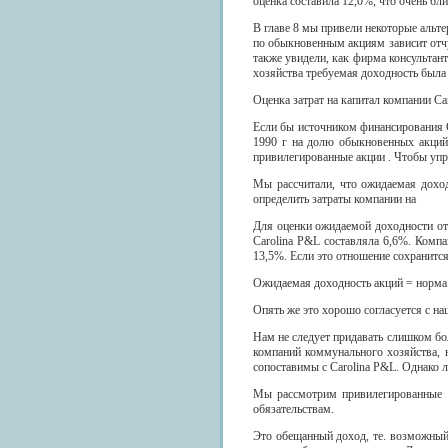
оценка составила 12,0%, что очень бл
В главе 8 мы привели некоторые альте
по обыкновенным акциям зависит отчу
также увидели, как фирма консультан
хозяйства требуемая доходность была 
Оценка затрат на капитал компании Ca
Если бы источником финансирования C
1990 г на долю обыкновенных акций
привилегированные акции . Чтобы упр
Мы рассчитали, что ожидаемая дохо
определить затраты компании на
Для оценки ожидаемой доходности отд
Carolina P&L составляла 6,6%. Компа
13,5%. Если это отношение сохранится
Ожидаемая доходность акций = норма 
Опять же это хорошо согласуется с н
Нам не следует придавать слишком бо
компаний коммунального хозяйства, н
сопоставимы с Carolina P&L. Однако л
Мы рассмотрим привилегированные а
обязательствам.
Это обещанный доход, те. возможный 