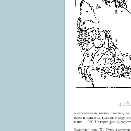
обеспеченности, иными словами, по
пояса и подпоя-са; границы между ни
выше + 10°С. На карте (рис. 4) выдел
Холодный пояс (X). Суммы активных