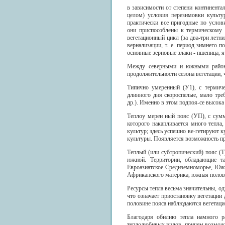
в зависимости от степени континент
целом) условия перезимовки культу
практически все пригодные по услов
они приспособлены к термическому 
вегетационный цикл (за два-три летн
вернализации, т. е. период зимнего 
основные зерновые злаки - пшеница, я
Между северными и южными района
продолжительности сезона вегетации, 
Типично умеренный (У1), с термиче
длинного дня скороспелые, мало треб
др.). Именно в этом подпоя-се высока
Теплоу мерен ный пояс (УП), с сумм
которого накапливается много тепла
культур; здесь успешно ве-гетируют к
культуры. Появляется возможность п
Теплый (или субтропический) пояс (Т
южной. Территории, обладающие так
Евроазиатское Средиземноморье, Юж
Африканского материка, южная полов
Ресурсы тепла весьма значительны, о
что означает приостановку вегетаци
половине пояса наблюдаются вегетаци
Благодаря обилию тепла намного р
теплолюбивых видов, причем возможн