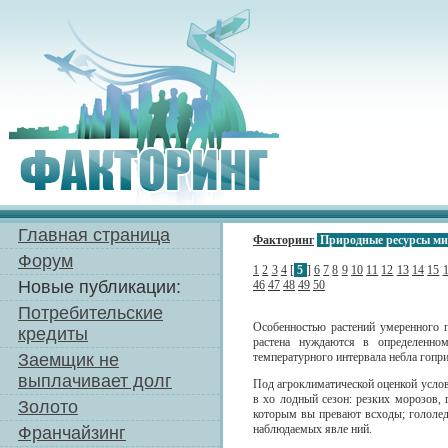
Главная страница
Факторинг
Природные ресурсы м
Форум
1
2
3
4
[
5
]
6
7
8
9
10
11
12
13
14
15
Новые публикации:
46
47
48
49
50
Потребительские
Особенностью растений умеренного п
кредиты
растена нуждаются в определенно
Заемщик не
температурного интервала небла гопри
выплачивает долг
Под агроклиматической оценкой усло
в хо лодный сезон: резких морозов,
Золото
которым вы превают всходы; гололеда
наблюдаемых явле ний.
Франчайзинг