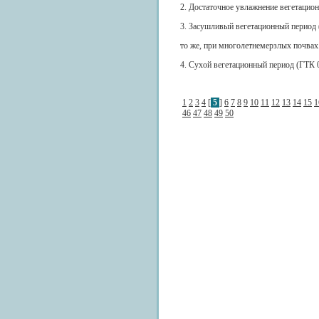
2. Достаточное увлажнение вегетационн
3. Засушливый вегетационный период (у,
то же, при многолетнемерзлых почвах
4. Сухой вегетационный период (ГТК 0
1
2
3
4
[
5
]
6
7
8
9
10
11
12
13
14
15
1
46
47
48
49
50