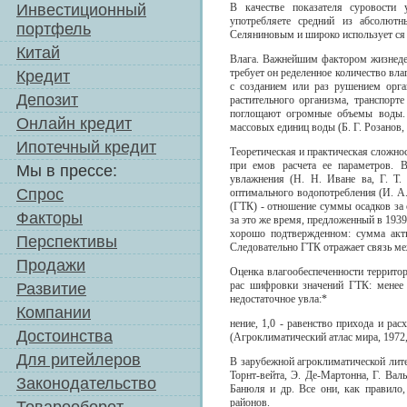
Инвестиционный
В качестве показателя суровости 
употребляете средний из абсолют
портфель
Селяниновым и широко использует ся 
Китай
Влага. Важнейшим фактором жизнедеят
требует он ределенное количество вла
Кредит
с созданием или раз рушением орга
Депозит
растительного организма, транспорт
поглощают огромные объемы воды. 
Онлайн кредит
массовых единиц воды (Б. Г. Розанов, 
Ипотечный кредит
Теоретическая и практическая сложно
при емов расчета ее параметров. В
Мы в прессе:
увлажнения (Н. Н. Иване ва, Г. Т
Спрос
оптимального водопотребления (И. А
(ГТК) - отношение суммы осадков за 
Факторы
за это же время, предложенный в 1939
хорошо подтвержденном: сумма акти
Перспективы
Следовательно ГТК отражает связь м
Продажи
Оценка влагообеспеченности территор
рас шифровки значений ГТК: менее 0,
Развитие
недостаточное увла:*
Компании
нение, 1,0 - равенство прихода и рас
Достоинства
(Агроклиматический атлас мира, 1972, 
Для ритейлеров
В зарубежной агроклиматической лите
Торнт-вейта, Э. Де-Мартонна, Г. Вал
Законодательство
Банюля и др. Все они, как правило
районов.