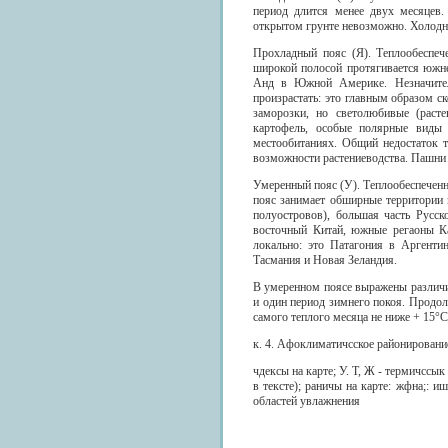
период длится менее двух месяцев.
открытом грунте невозможно. Холодны
Прохладный пояс (Я). Теплообеспеч
широкой полосой протягивается южн
Анд в Южной Америке. Незначитель
произрастать: это главным образом с
заморозки, но светолюбивые (расте
картофель, особые полярные виды 
местообитаниях. Общий недостаток т
возможности растениеводства. Пашни
Умеренный пояс (У). Теплообеспеченно
пояс занимает обширные территории 
полуостровов), большая часть Русск
восточный Китай, южные регаоны К
локально: это Патагония в Аргенти
Тасмания и Новая Зеландия.
В умеренном поясе выражены различия 
и один период зимнего покоя. Продолж
самого теплого месяца не ниже + 15°
к. 4. Афоклиматичсское районировани
чдексы на карте; У. Т, Ж - термичссык
в тексте); раничы на карте: жфна;: и
областей увлажнения