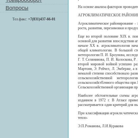
Товарооборот
На основе анализа факторов проводит
Вопросы
АГРОКЛИМАТИЧЕСКОЕ РАЙОНИ
Тел.факс:
+7(831)437-66-01
Агроклиматическое районирование - 
роста, развития, перезимовки и проду
Еще во второй половине XIX в. поя
основой для развития впоследствии аг
начале XX в. агроклиматология нача
общей климатологии. В большой сте
метеорологии П. И. Броунова, исследо
Г. Т. Селянинова, П. И. Колоскова, Р
второй мировой войной успешно раз
Мартонн, Э. Рейчел, Л. Эмберже, а в
немалой степени способствовало разв
сельскохозяйственной метеорол
сельскохозяйстЕенного общества при 
Сельскохозяйственной организации п
Наиболее обстоятельные схемы агро
изданном в 1972 г. В Атласе приме
рассматривается один критерий для в
При классификации агрокли.чатически
тепло-
Э.П.Романова, Л.И.Куракова