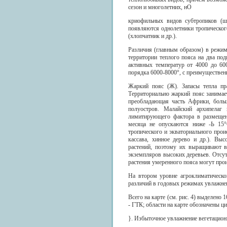
сезон и многолетних, нО
криофильных видов субтропиков (ше
появляются однолетники тропическо
(хлопчатник и др.).
Различия (главным образом) в режиме
территории теплого пояса на два по
активных температур от 4000 до 60
порядка 6000-8000°, с преимуществен
Жаркий пояс (Ж). Запасы тепла пр
Территориально жаркий пояс занимае
преобладающая часть Африки, бол
полуостров. Малайский архипелаг
лимитирующего фактора в размещени
месяца не опускаются ниже -Ь 15
тропического и экваториального прои
кассава, хинное дерево и др.). Вы
растений, поэтому их выращивают в
экземпляров высоких деревьев. Отсут
растения умеренного пояса могут прои
На втором уровне агроклиматическо
различий в годовых режимах увлажне
Всего на карте (см. рис. 4) выделено
- ГТК; области на карте обозначены 
}. Избыточное увлажнение вегетационн