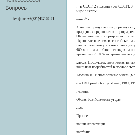
Товарооборот
; - в СССР. 2 в Европе (без СССР), 3 
Вопросы
мире в целом
Тел.факс:
+7(831)437-66-01
------./г -
Качество продуктивных, пригодных 
природных предпосылок - орографиче
Общая оценка агропри-родного поте
Первоклассные земли, способные дава
класса с валовой урожайностью культ
600 млн. га из общей площади пашни 
превышает 20-40% от урожайности кул
класса. Продукция, полученная на та
покрытия потребностей в продовольст
Таблица 10. Использование земель (мл
(по FAO production yearbook, 1989, 19
Регионы
Общая i озяйственные угодья!
Леса
Прочие
пашни и плантации
пастбища