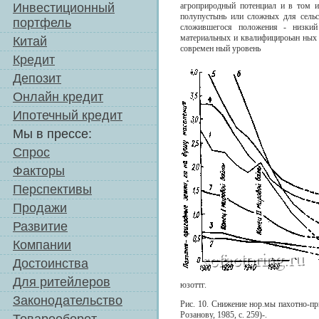
Инвестиционный
агроприродный потенциал и в том и
полупустынь или сложных для сельс
портфель
сложившегося положения - низкий 
материальных и квалифицироьан ных 
Китай
современ ный уровень
Кредит
Депозит
Онлайн кредит
Ипотечный кредит
Мы в прессе:
Спрос
Факторы
Перспективы
Продажи
Развитие
Компании
Достоинства
Для ритейлеров
юзоттг.
Законодательство
Рис. 10. Снижение нор.мы пахотно-пр
Розанову, 1985, с. 259)-.