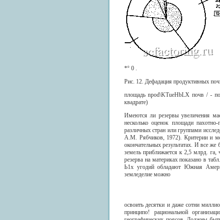
*° 0 .
Рис. 12. Дефадация продуктивных почв ми
площадь npod\KTueHbLX почв / - пот
квадрате)
Имеются ли резервы увеличения мас
несколько оценок площади пахотно
различных стран или группами исследо
A.M. Рябчиков, 1972). Критерии и м
окончательных результатах. И все же
земель приближается к 2,5 млрд. га,
резерва на материках показано в та
Ь1х угодий обладают Южная Америк
земледелие можно
освоить десятки и даже сотни милли
принципо! рациональной организац
географических поясов. Должны быт