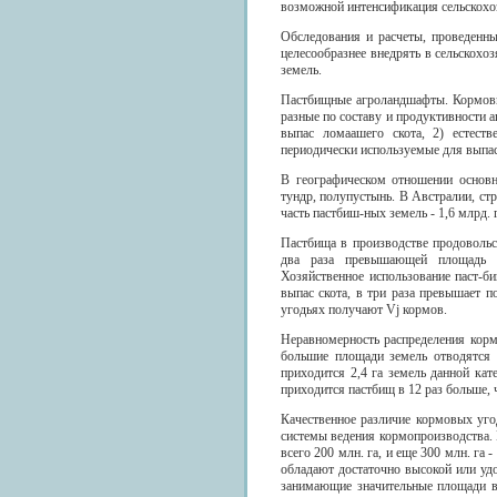
возможной интенсификация сельскохоз
Обследования и расчеты, проведенн
целесообразнее внедрять в сельскохо
земель.
Пастбищные агроландшафты. Кормовые
разные по составу и продуктивности 
выпас ломаашего скота, 2) естеств
периодически используемые для выпаса
В географическом отношении основно
тундр, полупустынь. В Австралии, с
часть пастбиш-ных земель - 1,6 млрд. г
Пастбища в производстве продовольс
два раза превышающей площадь о
Хозяйственное использование паст-б
выпас скота, в три раза превышает 
угодьях получают Vj кормов.
Неравномерность распределения корм
большие площади земель отводятся 
приходится 2,4 га земель данной кат
приходится пастбищ в 12 раз больше,
Качественное различие кормовых угод
системы ведения кормопроизводства.
всего 200 млн. га, и еще 300 млн. га
обладают достаточно высокой или уд
занимающие значительные площади в