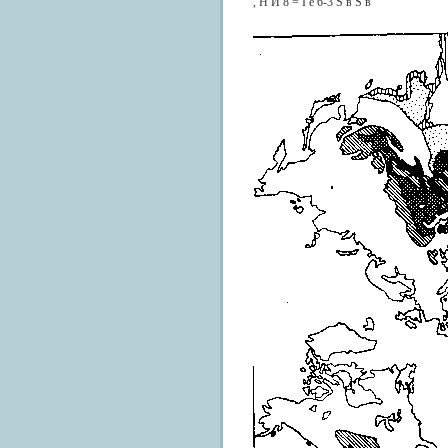
, H Й 8 = I e 6-3 S в S в