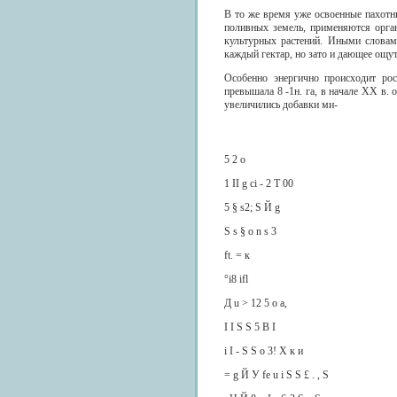
В то же время уже освоенные пахотн
поливных земель, применяются орга
культурных растений. Иными словам
каждый гектар, но зато и дающее ощ
Особенно энергично происходит ро
превышала 8 -1н. га, в начале XX в. 
увеличились добавки ми-
5 2 о
1 II g ci - 2 T 00
5 § s2; S Й g
S s § о n s 3
ft. = к
°i8 ifl
Д u > 12 5 о a,
I I S S 5 В I
i I - S S о 3! X к и
= g Й У fe u i S S £ . , S