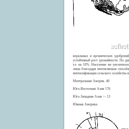
яеральных и органических удобрений
устойчивый рост урожайности. По да
т.е. на 10%. Население же увеличило
лишь благодаря интенсивным способам
интенсификации сельского хозяйства и
Ментральная Америк. 40
Юго-Восточная Азия 176
Юго-Западная Азия >- 13
Южная Америка