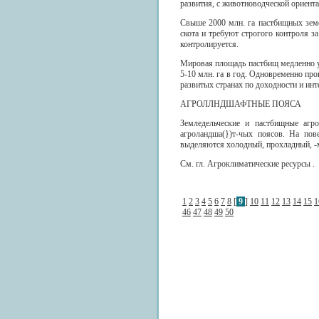
развития, с животноводческой ориента
Свыше 2000 млн. га пастбищных земе
скота и требуют строгого контроля з
контролируется.
Мировая площадь пастбищ медленно ув
5-10 млн. га в год. Одновременно про
развитых странах по доходности и ин
АГРОЛЛНДШАФТНЫЕ ПОЯСА
Земледельческие и пастбищные агр
агроландша(})т-чых поясов. На пов
выделяются холодный, прохладный, -
См. гл. Агроклиматические ресурсы .
1
2
3
4
5
6
7
8
[
9
]
10
11
12
13
14
15
1
46
47
48
49
50