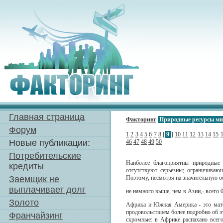
Главная страница
Факторинг
Природные ресурсы м
Форум
1
2
3
4
5
6
7
8
[
9
]
10
11
12
13
14
15
Новые публикации:
46
47
48
49
50
Потребительские
Наиболее благоприятны природные 
кредиты
отсутствуют серьезны; ограничиваю
Заемщик не
Поэтому, несмотря на значительную о
выплачивает долг
не намного выше, чем в Азии,- всего 0,
Золото
Африка и Южная Америка - это матер
продовольствием более подробно об э
Франчайзинг
скромные: в Африке распахано всег