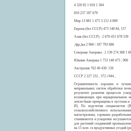
4 320 92 1 010 1 304
810 237 187 679
Мир 13 081 1 475 3 212 4 069
Европа (без СССР) 473 140 84, 157
Азия (без СССР) : 2 679 451 678 539
,\фр,)ка 2 966 \ 187 793 686
Северная Америка : 2 139 274 368 1 6
Южння Америка 1 753 140 475 ; 900
Австралия 762 49 439: 156
СССР 2 227 232 , 372 i 944 ,
Ограниченность хороших и лучших
неправильных систем обработки поч
результате развития процессов уск
возникающих при нерациональном ис
земли бьши превращены в пустоши и пу
И). По подсчетам специалистов (В
сельскохозяйственного использова
магистралями, горными разработками
стыниваются и ускоренно иссушаются,
для растений соединений промышленн
на 15 млн. га продуктивных угодий (ри