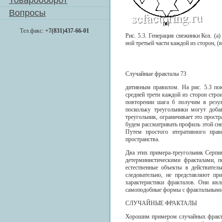
Товарооборот
Вопросы
Тел.факс:
+7(831)437-66-01
Рис. 5.3. Генерация снежинки Кох. (а
ной третьей части каждой из сторон,
Случайные фракталы 73
дитивным правилом. На рис. 5.3 пока
средней трети каждой из сторон стро
повторении шага б получим в резуль
поскольку треугольники могут доба
треугольник, ограничивает это прост
будем рассматривать профиль этой с
Путем простого итеративного прав
пространства.
Два этих примера-треугольник Серпи
детерминистическими фракталами, 
естественные объекты в действител
следовательно, не представляют п
характеристики фракталов. Они яв
самоподобные формы с фрактальными 
СЛУЧАЙНЫЕ ФРАКТАЛЫ
Хорошим примером случайных фракта