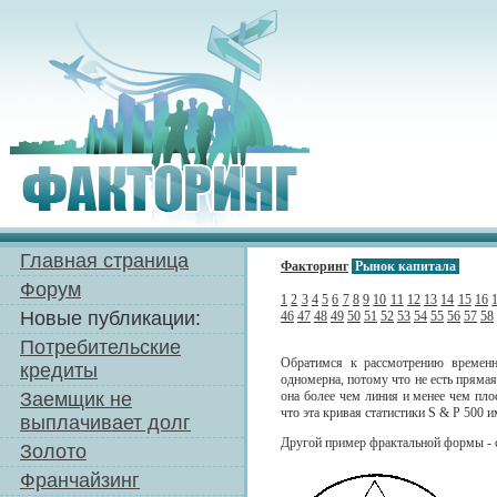
Главная страница
Факторинг
Рынок капитала
Форум
1
2
3
4
5
6
7
8
9
10
11
12
13
14
15
16
Новые публикации:
46
47
48
49
50
51
52
53
54
55
56
57
58
Потребительские
Обратимся к рассмотрению временн
кредиты
одномерна, потому что не есть прямая
Заемщик не
она более чем линия и менее чем пло
что эта кривая статистики S & Р 500 и
выплачивает долг
Другой пример фрактальной формы - с
Золото
Франчайзинг