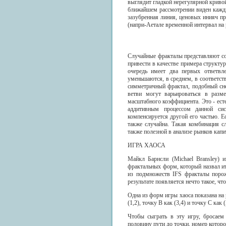
выглядит гладкой нерегулярной кривой
ближайшем рассмотрении виден кажд
зазубренная линия, ценовых инияч п
(напри-Аетале временной интервал на р
Случайные фракталы представляют с
привести в качестве примера структу
очередь имеет два первых ответвл
уменьшаются, в среднем, в соответст
симметричный фрактал, подобный сне
ветви могут варьироваться в разме
масштабного коэффициента. Это - есте
аддитивным процессом данной сис
компенсируется другой его частью. Ес
также случайна. Такая комбинация с
также полезной в анализе рынков капи
ИГРА ХАОСА
Майкл Барнсли (Michael Bransley) и
фрактальных форм, который назвал ит
из подмножеств IFS фракталы порож
результате появляется нечто такое, чт
Одна из форм игры хаоса показана на 
(1,2), точку В как (3,4) и точку С ка
Чтобы сыграть в эту игру, бросаем
половину пути до точки, номер котор