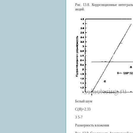
Рис. 13.8. Корреляционные интегра
акций.
Белый шум
С(Я)=2.33
3 5-7
Размерность вложения