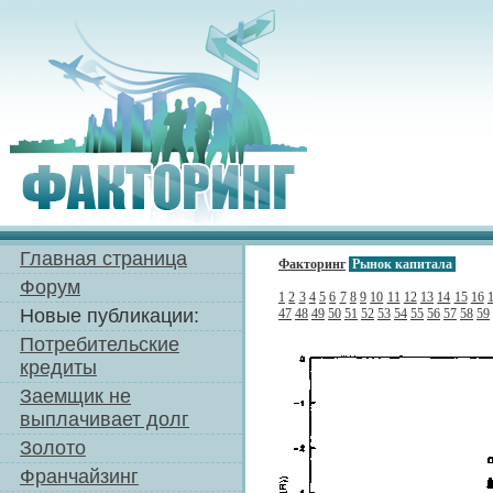
Главная страница
Факторинг
Рынок капитала
Форум
1
2
3
4
5
6
7
8
9
10
11
12
13
14
15
16
Новые публикации:
47
48
49
50
51
52
53
54
55
56
57
58
59
Потребительские
кредиты
Заемщик не
выплачивает долг
Золото
Франчайзинг