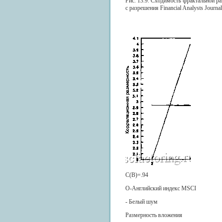
Рис. 13.9. Сходимость фрактальной р
с разрешения Financial Analysts Journal
С(В)=.94
О-Английский индекс MSCI
- Белый шум
Размерность вложения