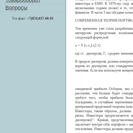
Товарооборот
инвестора и ЕМН. К 1970-му году а
Вопросы
несколькими годами позже) и то, ч
финансов. В части 3 мы обсудим осно
Тел.факс:
+7(831)437-66-01
СОВРЕМЕННАЯ ТЕОРИЯ ПОРТФЕ
Тем временем уже стала разрабатыв
иигпррсию распределения возможн
следующей формулой:
o = Y.{r.-r,)\ (2.1)
где ст - дисперсия, Г; -среднее значе
В пределе дисперсия должна измерят
корень из дисперсии, или стандартн
значения. Если мы используем конце
ожидаемой прибыли Осборна, мы см
рассеяние, тем больше будет станда
требует того, чтобы прибыли был
блужданию, и случайные переменные
центральной предельной теоремы (или
Инвесторы, таким образом, должны 
риска. Инвесторы предполагаются н
дисперсии)!>. Кривая, представленн
заключает внутри себя портфели с н
отклонения. Инвесторы должны предпо