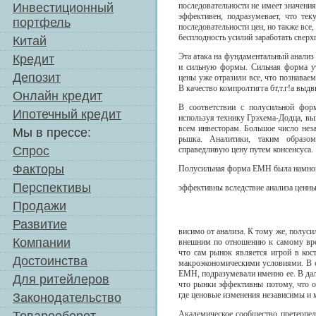
Инвестиционный
последовательности не имеет значени
эффективен, подразумевает, что те
портфель
последовательности цен, но также все
бесплодность усилий заработать свер
Китай
Эта атака на фундаментальный анализ
Кредит
и сильную формы. Сильная форма ут
Депозит
цены уже отразили все, что познавае
В качество компролтигга бт,т.г!а выд
Онлайн кредит
В соответствии с полусильной фо
Ипотечный кредит
используя технику Грэхема-Додца, вы
всем инвесторам. Большое число неза
Мы в прессе:
рьшка. Аналитики, таким образо
Спрос
справедливую цену путем консенсуса.
Факторы
Полусильная форма ЕМН была намного 
Перспективы
эффективны вследствие анализа ценных
Продажи
Развитие
висимо от анализа. К тому же, полуси
Компании
внешним по отношению к самому вре
что сам рынок является игрой в кос
Достоинства
макроэкономическими условиями. В с
ЕМН, подразумевали именно ее. В да
Для ритейлеров
что рынки эффективны потому, что 
где ценовые изменения независимы и
Законодательство
Академическое сообщество претерпел