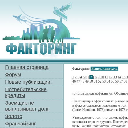
Главная страница
Факторинг
Рынок капитала
Форум
1
2
3
4
5
6
[
7
]
8
9
10
11
12
13
14
15
Новые публикации:
46
47
48
49
50
51
52
53
54
55
56
57
58
Потребительские
то тогда рынки эффективны. Обратное
кредиты
Эта концепция эффективных рынков в и
Заемщик не
в фокусе оказалось положение о том
выплачивает долг
(Lorie, Hamilton, 1973) писали в 1973 
Золото
Утверждение о том, что рынок эффект
не зависят одно от другого. Последне
Франчайзинг
цены акций полностью отражают в