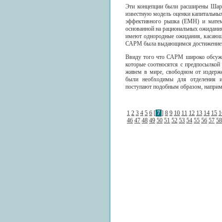
Эти концепции были расширены Шарпо
известную модель оценки капитальны
эффективного рьшка (ЕМН) и матема
основанной на рациональных ожидания
имеют однородные ожидания, касающ
САРМ была выдающимся достижением 
Ввиду того что САРМ широко обсужда
которые соотносятся с предпосылкой
живем в мире, свободном от издерж
были необходимы для отделения ин
поступают подобным образом, наприм
1
2
3
4
5
6
[
7
]
8
9
10
11
12
13
14
15
1
46
47
48
49
50
51
52
53
54
55
56
57
58