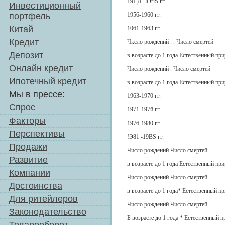
19Г)1 -lOriS гг.
Инвестиционный
портфель
1956-1960 гг.
Китай
1061-1963 гг.
Кредит
Чксло рождений . . Число смертей
Депозит
в возрасте до 1 года Естественный при
Онлайн кредит
Число рождений . Число смертей
Ипотечный кредит
в возрасте до 1 года Естественный при
Мы в прессе:
1963-1970 гг.
Спрос
1971-197й гг.
Факторы
1976-1980 гг.
Перспективы
!Э81 -19BS гг.
Продажи
Число рождений Число смертей
Развитие
в возрасте до 1 года Естественный при
Компании
Число рождений Число смертей
Достоинства
в возрасте до 1 года* Естественный п
Для ритейлеров
Число рождений Число смертей
Законодательство
Б возрасте до 1 года * Естественный п