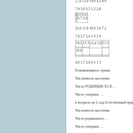
27,0 13,0 19,0 4,3 8,9
7,9 3,9 5,5 1,5 2,8
0,7 2,0
25,6 11,8 18,6 3,6 7,2
7,6 3,7 5,4 1.5 2.6
14,2
13.3
11,5
12,4 5,9
10.0
4,0 1,7 2,0 0,5 1.5
Развивающиеся страны
Численность населения
Число РОДИВШИ.ХСЯ ....
Чясло умерших .....
в возрасте до ] года Естественный при
Численность населения
Число родившихся ....
Число умерших.....