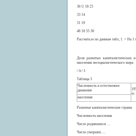
36 U 18 25
33 14
31 19
48 18 55 30
Рассчита.ю по данным табл, 1. = На 
Доля развитых капиталистических и
населения несоциалистического мира
/ i\t \ I
Таблица 3
Численность и естественное
195
движение
тг.
населения
Развитые капиталистические страны
Численность населения
Число родившихся ....
Число умерших.....