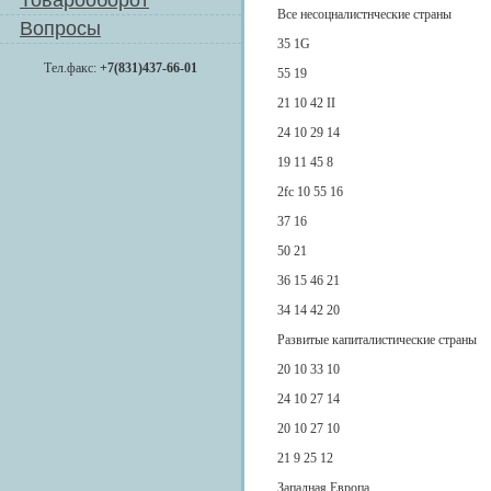
Товарооборот
Все несоцналистнческие страны
Вопросы
35 1G
Тел.факс:
+7(831)437-66-01
55 19
21 10 42 II
24 10 29 14
19 11 45 8
2fc 10 55 16
37 16
50 21
36 15 46 21
34 14 42 20
Развитые капиталистические страны
20 10 33 10
24 10 27 14
20 10 27 10
21 9 25 12
Западная Европа