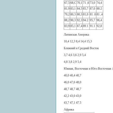
67,5
68,С
70,1
71 ,6
73,0
74,4
81,9
83,1
84,5
85,7
87,0
88.2
79,2
80,3
80,3
81,0
81 .0
81 ,4
88,2
90,3
92,3
94.2
95,7
96,4
83,9
85,1
87,4
89.1
91.1
92,8
Латинская Америка
10,4 12,3 8,4 14,4 15,3
Ближний н Средний Восток
3,7 4,6 3,6 2,9 5,4
4,8 3,8 2,9 5,4
Южная, Восточная и Юго-Восточная 
40,0 40,4 40,7
46,0 47,6 48,0
48,7 48,7 48,7
42,2 43,0 43,0
43,7 47,1 47.5
Африка