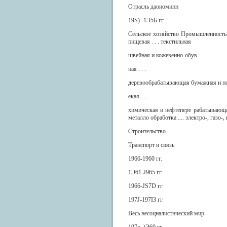
Отрасль даоиоминн
19S) -1Э5Б гг.
Сельское хозяйство Промышленность 
пищевая . . . текстильная
швейная и кожевеино-обув-
ная . . .
деревообрабатывающая бумажная и п
екая.....
химическая и нефтепере рабатывающая
металло обработка .... электро-, газо-, 
Строительство . . - -
Транспорт и связь
1966-1960 гг.
1Э61-J965 гг.
1966-JS7D гг.
197J-197I3 гг.
Весь несоцналистнческий мир