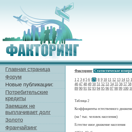
Главная страница
Факторинг
Статистическое измере
Форум
1
2
3
4
5
6
[
7
]
8
9
10
11
12
13
14
15
Новые публикации:
46
47
48
49
50
51
52
53
54
55
56
57
58
89
90
91
92
93
94
95
96
97
98
99
100
1
Потребительские
кредиты
Таблица 2
Заемщик не
Коэффициенты естественного движения
выплачивает долг
(на ! тыс. человек населения)
Золото
Естестве ииое движение населения
Франчайзинг