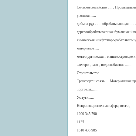
Сельское хозяйство , , . , Промышлеииаст
угольная .....
добыча руд . . . . обрабатывающая . . . .
деревообрабатывающая бумажная й пол
химическая и нефтепоре-рабатывагощая
материалов.....
металлургическая . машиностроецие к 
электро-, газо-, водоснабжение .......
Строительство .....
Транспорт н связь .... Материальное п
Торговля.......
Ус.тугн......
Непроизводственная сфера, всего ,
1290 345 790
1135
1610 435 985