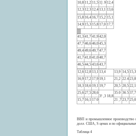
10,8
11,2
11,5
1] .9
12,4
12,3
12,3
12,4
13,1
13,6
15,8
16,4
16,7
15,2
15,1
14,9
15,3
15,8
17,0
17,7
41,3
41,7
41,9
42,0
47,7
46,6
46,0
45,3
49,4
49,6
49,7
47,7
41,7
41,0
41,0
40,7
46,5
44,5
43,6
43,7
12,6
12,8
13,1
13,4
13,9
14,5
15,3
16,9
17,2
17,9
19,1
21,2
22.4
23,8
18,3
18,6
19,1
19,7
20,5
20,5
22,1
25,6
27,5
28,6
35.0
36.5
37,7
3! ,3 18,8
15,7
16,1
17.0
21 ,7
23,7
25,0
ВВП и промышленное производство не
долл. США, S ценах и по официальны
Таблица 4