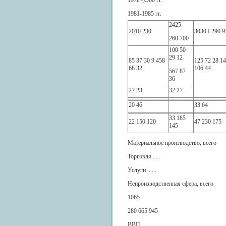
197е -)Э60 гг.
1981-1985 гг.
2425
2010 230
3030 I 290 9
260 700
100 50
29 12
85 37 30 9 458
125 72 28 14
68 32
106 44
567 87
36
27 23
32 27
20 46
33 64
33 185
22 150 120
47 230 175
145
Материальное производство, всего
Торговля ......
Услуги ......
Непроизводственная сфера, всего
1065
280 665 945
ВВП.........