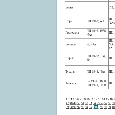
Белиз
ТП; 
ПЦ 1
Перу
ПЦ 1963; WT
NAs
ПЦ 1946, 1958;
Гватемала
ПЦ 
NAs
ПЦ 1
Боливия
И; NAs
NAs,
12
ПЦ 1970; RIW,
Сирия
ПЦ 
80, 1
Турдия
ПЦ 1948; NAs
ПЦ 
Эк 1951 - 1960,
Тайвань
ПЦ 1
ПЦ 1971; ПСИ
1
2
3
4
5
6
7
8
9
10
11
12
13
14
15
16
1
47
48
49
50
51
52
53
54
55
56
57
58
59
89
90
91
92
93
94
95
[
96
]
97
98
99
10