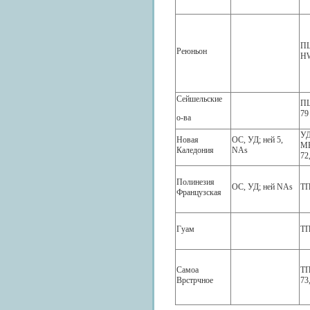
ПЦ
Реюньон
HW
Сейшельские
ПЦ
79
о-ва
УД
Новая
ОС, УД; ней 5,
MB
Каледония
NAs
72
Полинезия
ОС, УД; ней NAs
ТП
Французская
Гуам
ТП
Самоа
ТП
Врстрчное
73