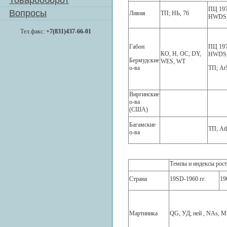
Товарооборот
ПЦ 197
Вопросы
Ливия
ТП; НЬ, 76
HWDS,
Тел.факс:
+7(831)437-66-01
Габон
ПЦ 197
КО, Н, ОС; DY,
HWDS,
Бермудские
WES, WT
о-ва
ТП; At!
Виргинские
о-ва
(США)
Багамские
ТП; Atl
о-ва
Темпы и индексы рост
Страна
19SD-1960 гг.
19
Мартиника
QG, УД; ней , NAs, MB