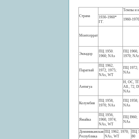
Темпы и и
Страна
1930-1960*
1960-1970
ГГ.
Монтсеррат
ПЦ 1950.
ПЦ 1960,
Эквадор
1960; NAs
1970; NA
ПЦ 1962,
ПЦ 1972;
Парагвай
1972, 1975;
NAs
NAs, WT
Н, ОС, Т
Антигуа
All., 72, 
NAs
ПЦ 1958,
ПЦ 1958;
Колумбия
1970; NAs
NAs
ПЦ 1956,
ПЦ I960;
Ямайка
1960, 1974;
NAs
NAs, WT
Доминиканская
ПЦ 1962, 1970;
ПЦ 
Республика
NAs, WT
80