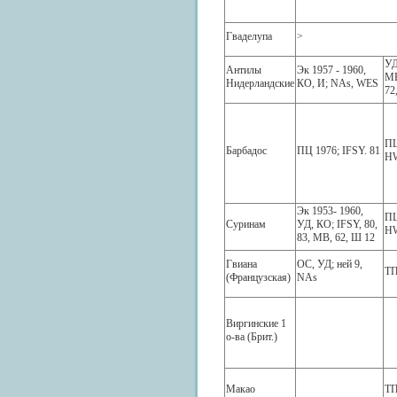
Гваделупа
>
УД
Антилы
Эк 1957 - 1960,
MB
Нидерландские
КО, И; NAs, WES
72
ПЦ
Барбадос
ПЦ 1976; IFSY. 81
HW
Эк 1953- 1960,
ПЦ
Суринам
УД, КО; IFSY, 80,
HW
83, MB, 62, Ш 12
Гвиана
ОС, УД; ней 9,
ТП
(Французская)
NAs
Виргинские 1
о-ва (Брит.)
Макао
ТП