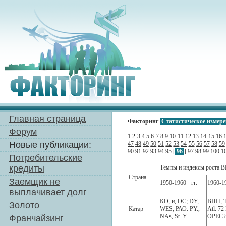
Главная страница
Факторинг
Статистическое измере
Форум
1
2
3
4
5
6
7
8
9
10
11
12
13
14
15
16
Новые публикации:
47
48
49
50
51
52
53
54
55
56
57
58
59
90
91
92
93
94
95
[
96
]
97
98
99
100
1
Потребительские
кредиты
Темпы и индексы роста В
Страна
Заемщик не
1950-1960= гг.
1960-19
выплачивает долг
КО, и, ОС; DY,
ВНП, Т
Золото
Катар
WES, РАО. PY.,
Atl. 72
NAs, St. Y
OPEC 
Франчайзинг