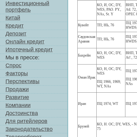
Инвестиционный
КО, И, ОС; DY,
ВНП, Т
портфель
WES, РАО. PY.,
Atl. 72
NAs, St. Y
OPEC 
Китай
ПЦ 197
Кредит
Кувейт
ТП; НЬ, 76
HWDS,
Депозит
Саудовская
ПЦ 197
ТП; НЬ, 76
Онлайн кредит
Аравия
HWDS,
Ипотечный кредит
КО, Н, ОС; DY,
ВНП, Т
Бахрейн
Мы в прессе:
WES
At!., 72
Спрос
КО, Н, ОС; DY,
ПЦ 19
Факторы
WES
Оман Ирак
ПЦ 196
Перспективы
ПЦ 1966, 1969;
NAs
WT, NAs
Продажи
Развитие
Иран
ПЦ 1974; WT
ПЦ 197
Компании
Достоинства
Для ритейлеров
КО, Н. ОС; DY, WES, - N
Бруней
Законодательство
75